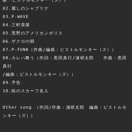
02.麗しのシャブリナ
03.P-WAVE
04.三軒茶屋
05.荒野のアメリカンポリス
06.ザクロの唄
07.P-FUNK（作曲/編曲：ピストルモンキー（ズ））
08.カレハ舞う（作詞：黒田真行/漣研太郎
　作曲：黒田
真行　
/編曲：ピストルモンキー（ズ））
09.予告
10.暁のスカーフ名人
Other song （作詞/作曲：漣研太郎
編曲：ピストルモ
ンキー（ズ））