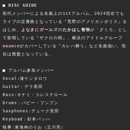
■ DISC GUIDE
初代メンバーによる名義上の1stアルバム。2024現在でも
ライブの定番曲となっている『荒野のアメリカンポリス』を
はじめ、
よなきにガールズ
の
たかはし智秋
が「ざくろ」とし
て歌唱している『ザクロの唄』、横浜のアイドルグループ
nuance
がカバーしている『カレハ舞う』など名曲揃い。現
在は廃盤となっている。
■
 アルバム参加メンバー
Vocal:漣ケンタロウ
Guitar：デラ黒田
Bass:キナミ・コレステロール
Drums：パピー・プンプン
Saxphones:デューク安田
Keyboad：杉本バッハ
執事:東海林のりお（立川亮）